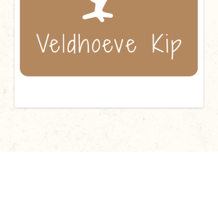
Kanaal Noordzijde 17, 7665 SP Albergen Nederland.
T